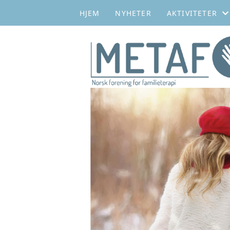
HJEM
NYHETER
AKTIVITETER
WEBINARER
SYSTEMISK KAF