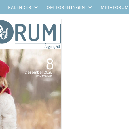
KALENDER
OM FORENINGEN
METAFORUM
KALENDER
GENERALFORSAMLINGER
METAFORUM 
È
LISTE
LOKALLAG NFFT
METAFORUM
NFFTS FOND
ÅRETS FAMILIETERAPEUT
STYRET
VEDTEKTER
HISTORIE