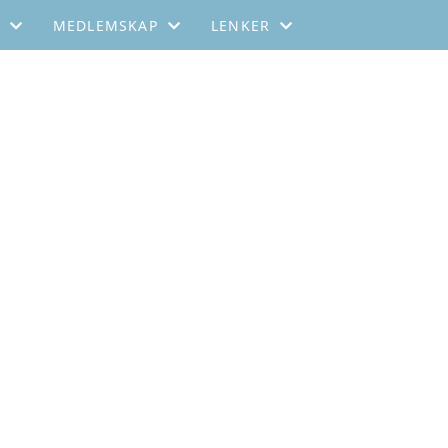
MEDLEMSKAP
LENKER
FØR 2019
BLI MEDLEM
SFFT - SVERIGE
MEDLEMSKAP
STOK-DANMARK
KONTAKT
FFTA-FINLAND
EFTA
IFTA
GNIST